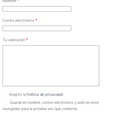
Nombre
*
n
a
t
Correo electrónico
*
i
v
e
Tu valoración
*
:
Acepto la
Política de privacidad
Guarda mi nombre, correo electrónico y web en este
navegador para la próxima vez que comente.