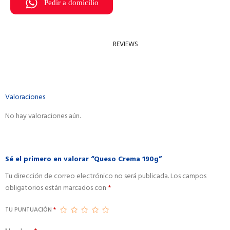
Pedir a domicilio
REVIEWS
Valoraciones
No hay valoraciones aún.
Sé el primero en valorar “Queso Crema 190g”
Tu dirección de correo electrónico no será publicada.
A
Los campos
obligatorios están marcados con
*
l
t
TU PUNTUACIÓN
*
e
r